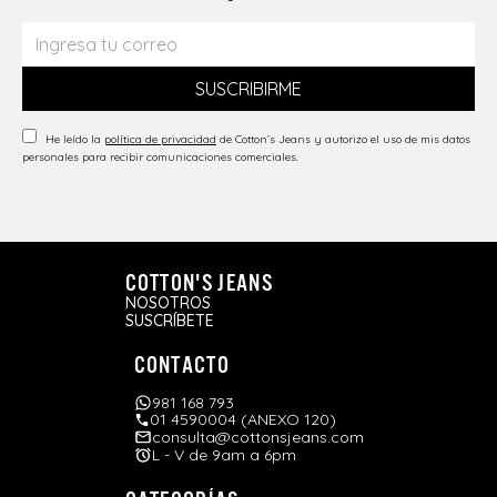
SUSCRIBIRME
He leído la
política de privacidad
de Cotton’s Jeans y autorizo el uso de mis datos
personales para recibir comunicaciones comerciales.
COTTON'S JEANS
NOSOTROS
SUSCRÍBETE
CONTACTO
981 168 793
01 4590004 (ANEXO 120)
consulta@cottonsjeans.com
L - V de 9am a 6pm