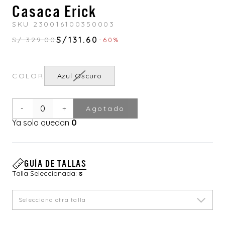
Casaca Erick
SKU 230016100350003
S/131.60
S/ 329.00
-60%
COLOR
Azul Oscuro
-
+
Agotado
Ya solo quedan
0
GUÍA DE TALLAS
Talla Seleccionada:
s
Selecciona otra talla