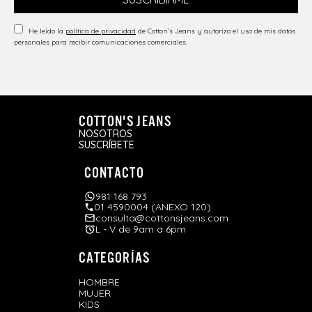
He leído la
política de privacidad
de Cotton’s Jeans y autorizo el uso de mis datos
personales para recibir comunicaciones comerciales.
COTTON'S JEANS
NOSOTROS
SUSCRÍBETE
CONTACTO
981 168 793
01 4590004 (ANEXO 120)
consulta@cottonsjeans.com
L - V de 9am a 6pm
CATEGORÍAS
HOMBRE
MUJER
KIDS