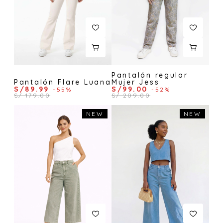
Pantalón regular
Pantalón Flare Luana
Mujer Jess
S/89.99
S/99.00
-55%
-52%
S/ 179.00
S/ 209.00
NEW
NEW