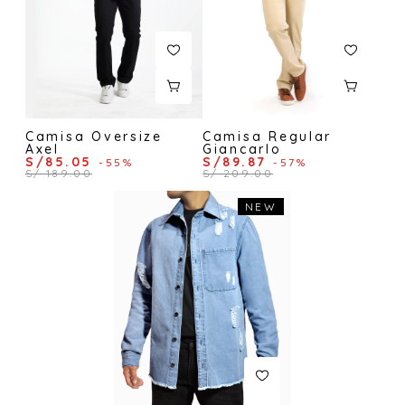
Camisa Oversize
Camisa Regular
Axel
Giancarlo
S/85.05
S/89.87
-55%
-57%
S/ 189.00
S/ 209.00
NEW