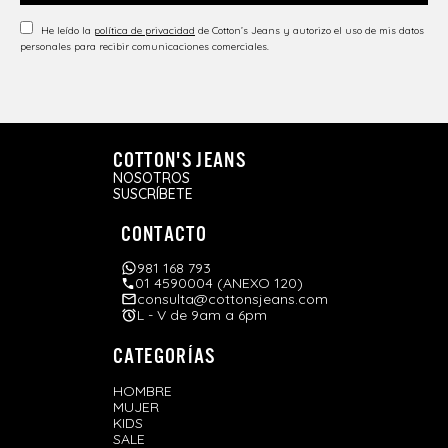
He leído la
política de privacidad
de Cotton’s Jeans y autorizo el uso de mis datos
personales para recibir comunicaciones comerciales.
COTTON'S JEANS
NOSOTROS
SUSCRÍBETE
CONTACTO
981 168 793
01 4590004 (ANEXO 120)
consulta@cottonsjeans.com
L - V de 9am a 6pm
CATEGORÍAS
HOMBRE
MUJER
KIDS
SALE