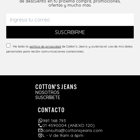
de descuento en tu próxima compra, promociones,
ofertas y mucho más.
SUSCRIBIRME
He leído la
política de privacidad
de Cotton’s Jeans y autorizo el uso de mis datos
personales para recibir comunicaciones comerciales.
COTTON'S JEANS
NOSOTROS
SUSCRÍBETE
CONTACTO
981 168 793
01 4590004 (ANEXO 120)
consulta@cottonsjeans.com
L - V de 9am a 6pm